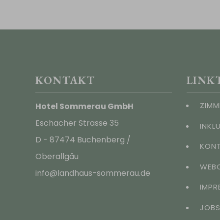
KONTAKT
LINK
ZIMM
Hotel Sommerau GmbH
Eschacher Strasse 35
INKL
D - 87474 Buchenberg /
KONT
Oberallgäu
WEB
info@landhaus-sommerau.de
IMPR
JOB